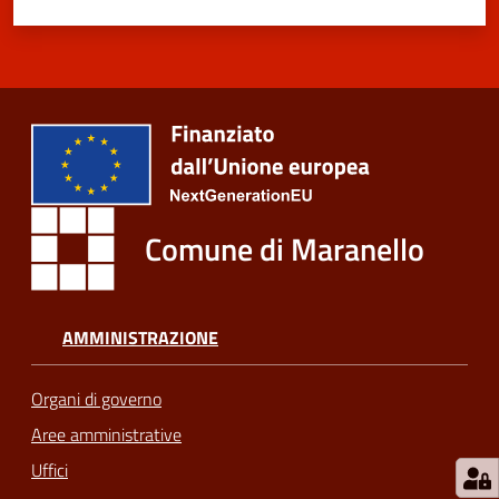
m
o
Tutti
gli
argomenti...
Comune di Maranello
Seguici
su
AMMINISTRAZIONE
Organi di governo
Aree amministrative
Uffici