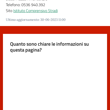
Telefono: 0536 940.392
Sito
Istituto Comprensivo Stradi
Segnalazioni
Ultimo aggiornamento
:
30-06-2023 11:00
M
a
Quanto sono chiare le informazioni su
r
questa pagina?
a
n
Valuta da 1 a 5 stelle
e
l
l
o
T
u
r
i
s