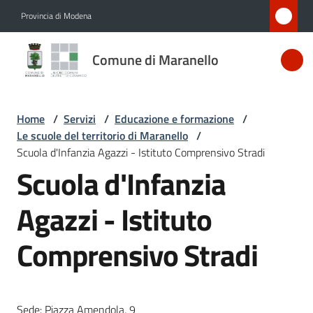
Vai al contenuto
Vai alla navigazione
Vai al footer
Provincia di Modena
Comune
Comune di Maranello
di
Maranello
Home
/
Servizi
/
Educazione e formazione
/
Le scuole del territorio di Maranello
/
Amministrazione
Scuola d'Infanzia Agazzi - Istituto Comprensivo Stradi
Scuola d'Infanzia
Novità
Agazzi - Istituto
Servizi
Comprensivo Stradi
Menu selezionato
Vivere
Maranello
Sede: Piazza Amendola, 9