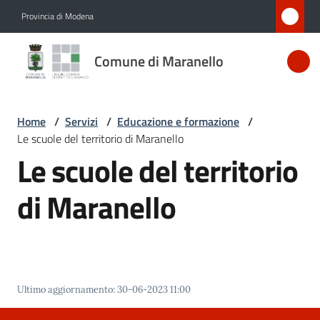
Vai al contenuto
Vai alla navigazione
Vai al footer
Provincia di Modena
Comune
Comune di Maranello
di
Maranello
Home
/
Servizi
/
Educazione e formazione
/
Le scuole del territorio di Maranello
Amministrazione
Le scuole del territorio
Novità
di Maranello
Servizi
Menu selezionato
Vivere
Maranello
Ultimo aggiornamento
:
30-06-2023 11:00