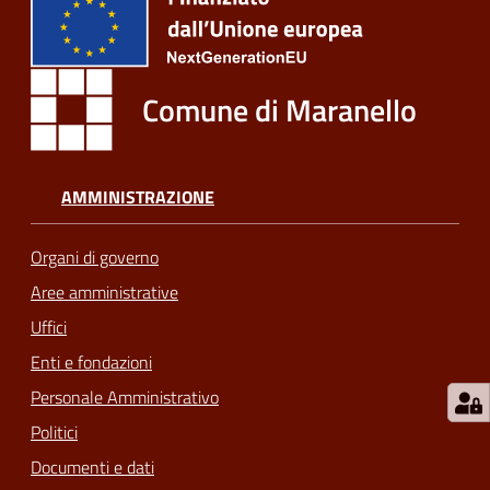
m
o
Comune di Maranello
Tutti
gli
argomenti...
AMMINISTRAZIONE
Organi di governo
Seguici
su
Aree amministrative
Uffici
Enti e fondazioni
Personale Amministrativo
Politici
Documenti e dati