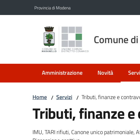
Vai al contenuto
Vai alla navigazione
Vai al footer
Provincia di Modena
Comune di
Amministrazione
Novità
Servi
Menu
Home
Servizi
Tributi, finanze e contra
/
/
Tributi, finanze 
IMU, TARI rifiuti, Canone unico patrimoniale, A