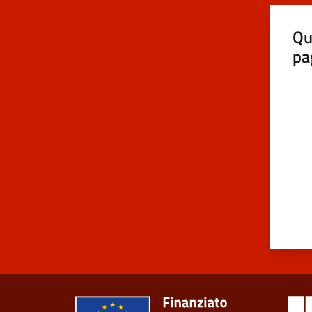
Qu
pa
Valut