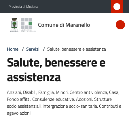
Vai al contenuto
Vai alla navigazione
Vai al footer
Provincia di Modena
Comune
Comune di Maranello
di
Maranello
Home
/
Servizi
/
Salute, benessere e assistenza
Salute, benessere e
Amministrazione
assistenza
Novità
Anziani, Disabili, Famiglia, Minori, Centro antiviolenza, Casa,
Servizi
Fondo affitti, Consulenze educative, Adozioni, Strutture
Menu selezionato
socio assistenziali, Intergrazione socio-sanitaria, Contributi e
Vivere
agevolazioni
Maranello