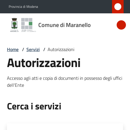
Vai al contenuto
Vai alla navigazione
Vai al footer
Provincia di Modena
Comune
Comune di Maranello
di
Maranello
Home
/
Servizi
/
Autorizzazioni
Autorizzazioni
Amministrazione
Accesso agli atti e copia di documenti in possesso degli uffici
Novità
dell'Ente
Servizi
Menu selezionato
Cerca i servizi
Vivere
Maranello