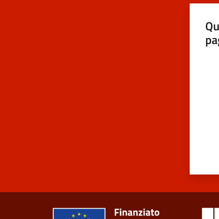
Qu
pa
Valut