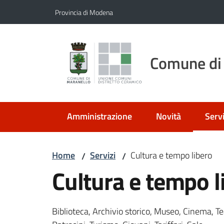
Vai al contenuto
Vai alla navigazione
Vai al footer
Provincia di Modena
Comune di
Amministrazione
Novità
Servi
Menu
Home
Servizi
Cultura e tempo libero
/
/
Cultura e tempo l
Biblioteca, Archivio storico, Museo, Cinema, Tea