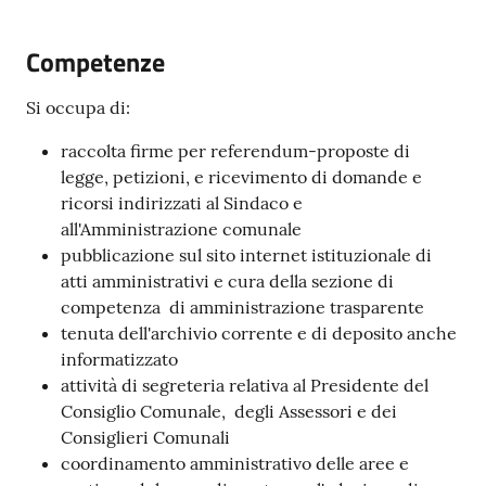
Competenze
Segnalazioni
Si occupa di:
M
raccolta firme per referendum-proposte di
a
legge, petizioni, e ricevimento di domande e
r
ricorsi indirizzati al Sindaco e
a
all'Amministrazione comunale
n
pubblicazione sul sito internet istituzionale di
e
atti amministrativi e cura della sezione di
l
competenza di amministrazione trasparente
l
tenuta dell'archivio corrente e di deposito anche
o
informatizzato
T
attività di segreteria relativa al Presidente del
u
Consiglio Comunale, degli Assessori e dei
r
Consiglieri Comunali
i
coordinamento amministrativo delle aree e
s