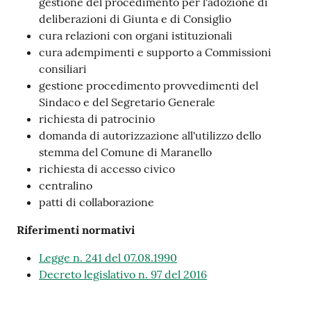
gestione del procedimento per l'adozione di
m
deliberazioni di Giunta e di Consiglio
o
cura relazioni con organi istituzionali
cura adempimenti e supporto a Commissioni
consiliari
Tutti
gestione procedimento provvedimenti del
gli
Sindaco e del Segretario Generale
argomenti...
richiesta di patrocinio
domanda di autorizzazione all'utilizzo dello
stemma del Comune di Maranello
Seguici
richiesta di accesso civico
su
centralino
patti di collaborazione
Riferimenti normativi
Legge n. 241 del 07.08.1990
Decreto legislativo n. 97 del 2016