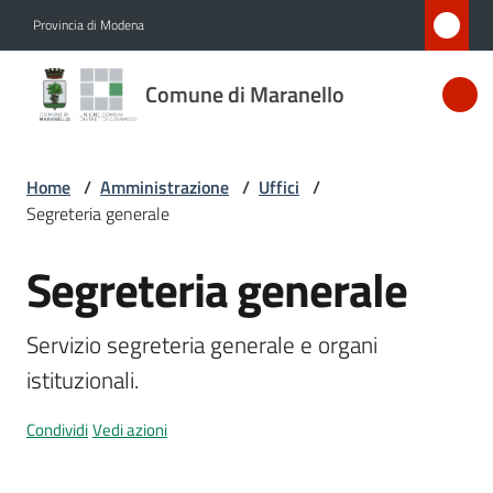
Vai al contenuto
Vai alla navigazione
Vai al footer
Provincia di Modena
Comune
Comune di Maranello
di
Maranello
Home
/
Amministrazione
/
Uffici
/
Segreteria generale
Amministrazione
Menu selezionato
Segreteria generale
Salta al contenuto
Novità
Servizio segreteria generale e organi 
Servizi
istituzionali.
Vivere
Condividi
Vedi azioni
Maranello