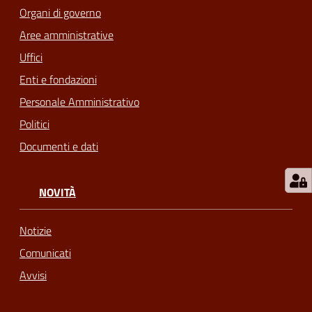
Organi di governo
m
o
Aree amministrative
Uffici
Tutti
Enti e fondazioni
gli
Personale Amministrativo
argomenti...
Politici
Documenti e dati
Seguici
su
NOVITÀ
Notizie
Comunicati
Avvisi