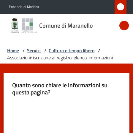
Vai al contenuto
Vai alla navigazione
Vai al footer
Provincia di Modena
Comune
Comune di Maranello
di
Maranello
Home
/
Servizi
/
Cultura e tempo libero
/
Associazioni: iscrizione al registro, elenco, informazioni
Amministrazione
Novità
Quanto sono chiare le informazioni su
questa pagina?
Servizi
Menu selezionato
Valuta da 1 a 5 stelle
Vivere
Maranello