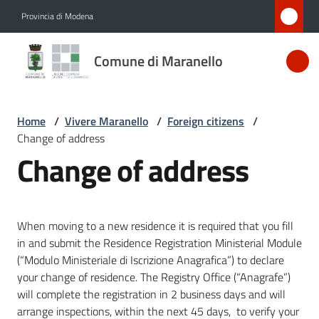
Vai al contenuto
Vai alla navigazione
Vai al footer
Provincia di Modena
Comune
Comune di Maranello
di
Maranello
Home
/
Vivere Maranello
/
Foreign citizens
/
Change of address
Amministrazione
Change of address
Novità
When moving to a new residence it is required that you fill
Servizi
in and submit the Residence Registration Ministerial Module
(“Modulo Ministeriale di Iscrizione Anagrafica”) to declare
Vivere
your change of residence. The Registry Office (“Anagrafe”)
Maranello
will complete the registration in 2 business days and will
Menu selezionato
arrange inspections, within the next 45 days, to verify your