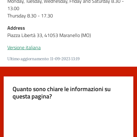
Monday, Tuesday, Wednesday, Friday and Saturday 8.30 -
m
13.00
o
Thursday 8.30 - 17.30
Address
Tutti
Piazza Libertà 33, 41053 Maranello (MO)
gli
argomenti...
Versione italiana
Ultimo aggiornamento
:
11-09-2023 13:19
Seguici
su
Quanto sono chiare le informazioni su
questa pagina?
Valuta da 1 a 5 stelle