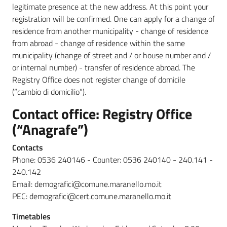
legitimate presence at the new address. At this point your
registration will be confirmed. One can apply for a change of
residence from another municipality - change of residence
Segnalazioni
from abroad - change of residence within the same
municipality (change of street and / or house number and /
or internal number) - transfer of residence abroad. The
M
Registry Office does not register change of domicile
a
(“cambio di domicilio”).
r
a
Contact office: Registry Office
n
(“Anagrafe”)
e
l
Contacts
l
Phone: 0536 240146 - Counter: 0536 240140 - 240.141 -
o
240.142
T
Email: demografici@comune.maranello.mo.it
u
PEC: demografici@cert.comune.maranello.mo.it
r
i
Timetables
s