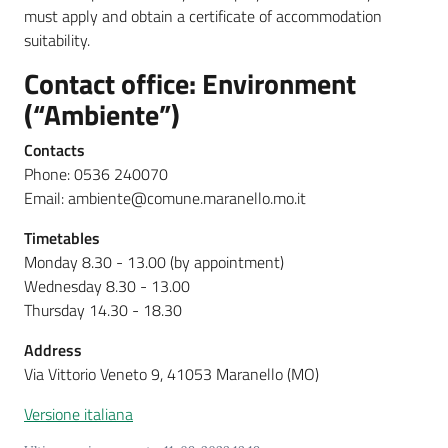
must apply and obtain a certificate of accommodation
suitability.
Contact office: Environment
Segnalazioni
(“Ambiente”)
M
Contacts
a
Phone: 0536 240070
r
Email: ambiente@comune.maranello.mo.it
a
n
Timetables
e
Monday 8.30 - 13.00 (by appointment)
l
Wednesday 8.30 - 13.00
l
Thursday 14.30 - 18.30
o
Address
T
Via Vittorio Veneto 9, 41053 Maranello (MO)
u
r
Versione italiana
i
s