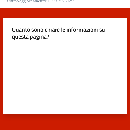
Ultimo aggiornamento
:
11-09-2023 13:19
m
o
Quanto sono chiare le informazioni su
Tutti
questa pagina?
gli
argomenti...
Valuta da 1 a 5 stelle
Seguici
su