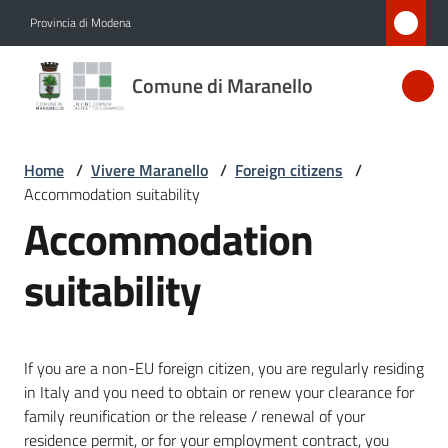
Vai al contenuto
Vai alla navigazione
Vai al footer
Provincia di Modena
Comune
Comune di Maranello
di
Maranello
Home
/
Vivere Maranello
/
Foreign citizens
/
Accommodation suitability
Amministrazione
Accommodation
Novità
suitability
Servizi
If you are a non-EU foreign citizen, you are regularly residing
Vivere
in Italy and you need to obtain or renew your clearance for
Maranello
family reunification or the release / renewal of your
Menu selezionato
residence permit, or for your employment contract, you