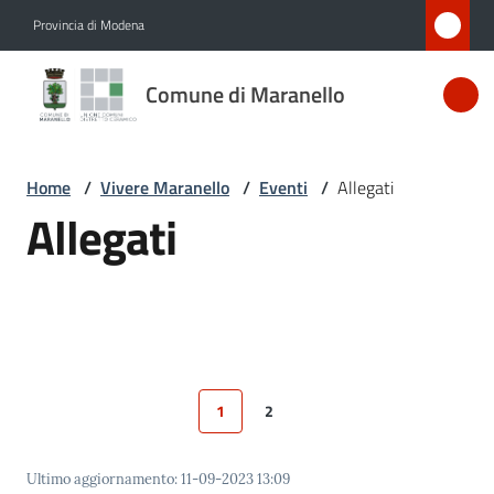
Vai al contenuto
Vai alla navigazione
Vai al footer
Provincia di Modena
Comune
Comune di Maranello
di
Maranello
Home
/
Vivere Maranello
/
Eventi
/
Allegati
Allegati
Amministrazione
Novità
Servizi
1
2
Vivere
Pagina precedente
Pagina
Pagina
Pagina successiva
Maranello
Menu selezionato
Ultimo aggiornamento
:
11-09-2023 13:09