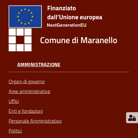
m
o
Tutti
Comune di Maranello
gli
argomenti...
AMMINISTRAZIONE
Seguici
Organi di governo
su
Aree amministrative
Uffici
Enti e fondazioni
Personale Amministrativo
Politici