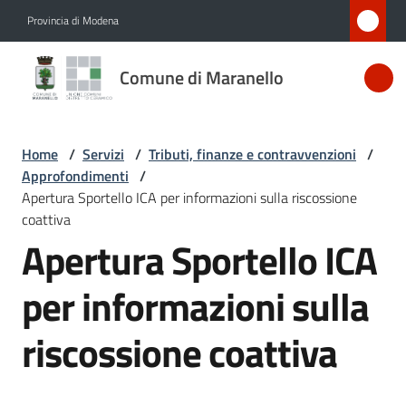
Vai al contenuto
Vai alla navigazione
Vai al footer
Provincia di Modena
Comune
Comune di Maranello
di
Maranello
Home
/
Servizi
/
Tributi, finanze e contravvenzioni
/
Approfondimenti
/
Amministrazione
Apertura Sportello ICA per informazioni sulla riscossione
coattiva
Apertura Sportello ICA
Novità
per informazioni sulla
Servizi
Menu selezionato
riscossione coattiva
Vivere
Maranello