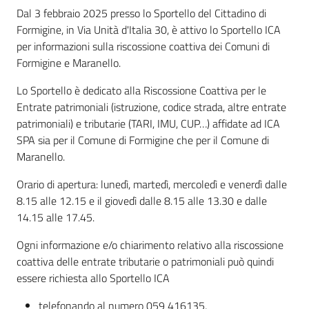
Dal 3 febbraio 2025 presso lo Sportello del Cittadino di
Formigine, in Via Unità d'Italia 30, è attivo lo Sportello ICA
per informazioni sulla riscossione coattiva dei Comuni di
Segnalazioni
Formigine e Maranello.
Lo Sportello è dedicato alla Riscossione Coattiva per le
M
Entrate patrimoniali (istruzione, codice strada, altre entrate
a
patrimoniali) e tributarie (TARI, IMU, CUP…) affidate ad ICA
r
SPA sia per il Comune di Formigine che per il Comune di
a
Maranello.
n
e
Orario di apertura: lunedì, martedì, mercoledì e venerdì dalle
l
8.15 alle 12.15 e il giovedì dalle 8.15 alle 13.30 e dalle
l
14.15 alle 17.45.
o
T
Ogni informazione e/o chiarimento relativo alla riscossione
u
coattiva delle entrate tributarie o patrimoniali può quindi
r
essere richiesta allo Sportello ICA
i
telefonando al numero 059 416135,
s