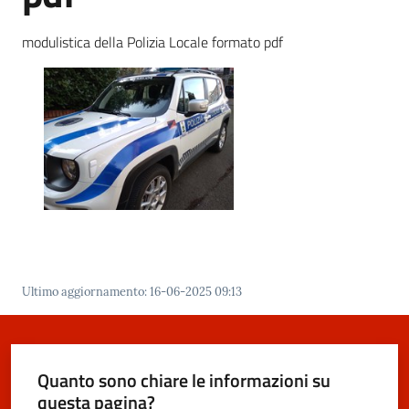
modulistica della Polizia Locale formato pdf
Segnalazioni
M
a
r
a
n
e
l
l
Ultimo aggiornamento
:
16-06-2025 09:13
o
T
u
r
Quanto sono chiare le informazioni su
i
questa pagina?
s