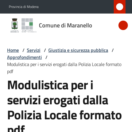
Vai al contenuto
Vai alla navigazione
Vai al footer
Provincia di Modena
Comune
Comune di Maranello
di
Maranello
Home
/
Servizi
/
Giustizia e sicurezza pubblica
/
Approfondimenti
/
Amministrazione
Modulistica per i servizi erogati dalla Polizia Locale formato
pdf
Modulistica per i
Novità
servizi erogati dalla
Servizi
Menu selezionato
Polizia Locale formato
Vivere
Maranello
pdf