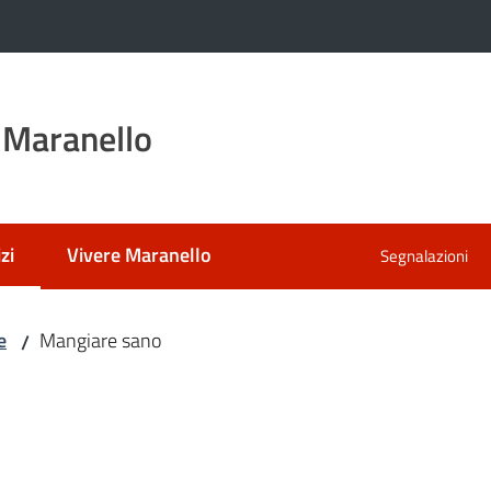
 Maranello
zi
Vivere Maranello
Segnalazioni
 selezionato
e
Mangiare sano
/