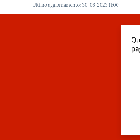
Ultimo aggiornamento
:
30-06-2023 11:00
Qu
pa
Valut