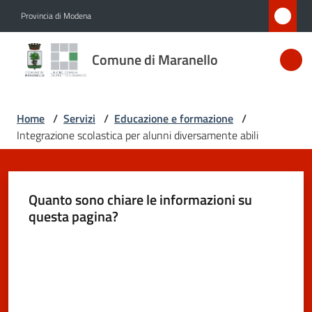
Vai al contenuto
Vai alla navigazione
Vai al footer
Provincia di Modena
Comune
Comune di Maranello
di
Maranello
Home
/
Servizi
/
Educazione e formazione
/
Integrazione scolastica per alunni diversamente abili
Amministrazione
Novità
Quanto sono chiare le informazioni su
questa pagina?
Servizi
Menu selezionato
Valuta da 1 a 5 stelle
Vivere
Maranello