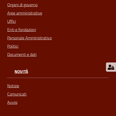
Organi di governo
m
o
Aree amministrative
Uffici
Tutti
Enti e fondazioni
gli
Personale Amministrativo
argomenti...
Politici
Documenti e dati
Seguici
su
NOVITÀ
Notizie
Comunicati
Avvisi