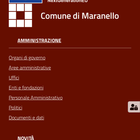
m
Comune di Maranello
o
Tutti
AMMINISTRAZIONE
gli
argomenti...
Organi di governo
Aree amministrative
Seguici
Uffici
su
Enti e fondazioni
Personale Amministrativo
Politici
Documenti e dati
NOVITÀ