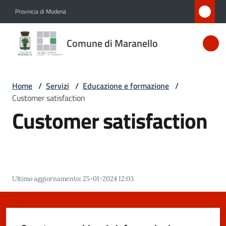
Vai al contenuto
Vai alla navigazione
Vai al footer
Provincia di Modena
Comune
Comune di Maranello
di
Maranello
Home
/
Servizi
/
Educazione e formazione
/
Customer satisfaction
Amministrazione
Customer satisfaction
Novità
Servizi
Menu selezionato
Ultimo aggiornamento
:
25-01-2024 12:03
Vivere
Maranello