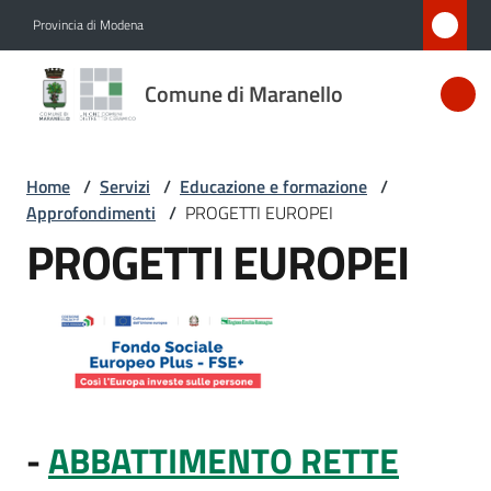
Vai al contenuto
Vai alla navigazione
Vai al footer
Provincia di Modena
Comune
Comune di Maranello
di
Maranello
Home
/
Servizi
/
Educazione e formazione
/
Approfondimenti
/
PROGETTI EUROPEI
Amministrazione
PROGETTI EUROPEI
Novità
Servizi
Menu selezionato
Vivere
Maranello
-
ABBATTIMENTO RETTE