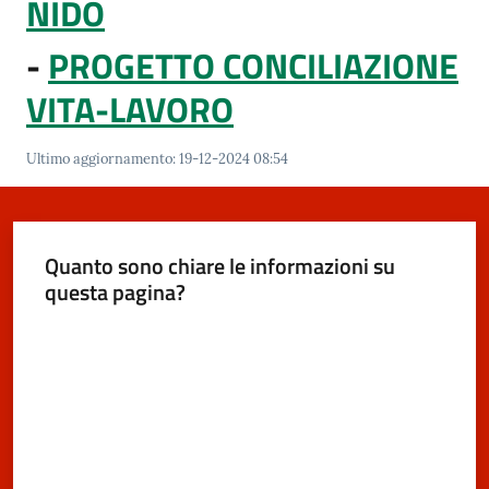
NIDO
-
PROGETTO CONCILIAZIONE
Segnalazioni
VITA-LAVORO
M
Ultimo aggiornamento
:
19-12-2024 08:54
a
r
a
n
Quanto sono chiare le informazioni su
e
questa pagina?
l
l
Valuta da 1 a 5 stelle
o
T
u
r
i
s