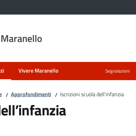
 Maranello
zi
Vivere Maranello
Segnalazioni
 selezionato
e
Approfondimenti
Iscrizioni scuola dell’infanzia
/
/
dell’infanzia