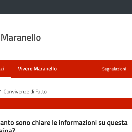
 Maranello
zi
Vivere Maranello
Segnalazioni
 selezionato
Convivenze di Fatto
/
anto sono chiare le informazioni su questa
gina?