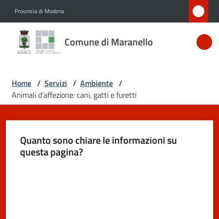
Vai al contenuto
Vai alla navigazione
Vai al footer
Provincia di Modena
Comune
Comune di Maranello
di
Maranello
Home
/
Servizi
/
Ambiente
/
Animali d’affezione: cani, gatti e furetti
Amministrazione
Novità
Quanto sono chiare le informazioni su
questa pagina?
Servizi
Menu selezionato
Valuta da 1 a 5 stelle
Vivere
Maranello