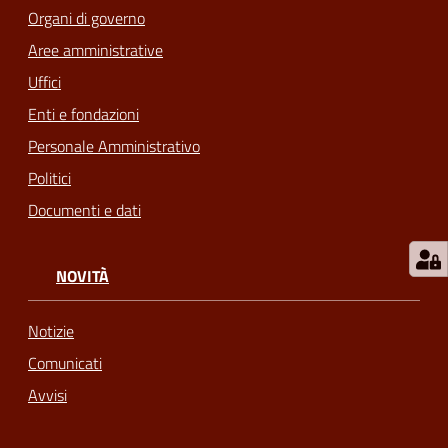
Organi di governo
m
o
Aree amministrative
Uffici
Tutti
Enti e fondazioni
gli
Personale Amministrativo
argomenti...
Politici
Documenti e dati
Seguici
su
NOVITÀ
Notizie
Comunicati
Avvisi