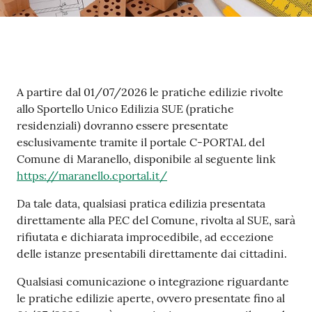
m
o
Tutti
Contenuto
gli
A partire dal 01/07/2026 le pratiche edilizie rivolte
argomenti...
allo Sportello Unico Edilizia SUE (pratiche
residenziali) dovranno essere presentate
esclusivamente tramite il portale C-PORTAL del
Comune di Maranello, disponibile al seguente link
Seguici
https://maranello.cportal.it/
su
Da tale data, qualsiasi pratica edilizia presentata
direttamente alla PEC del Comune, rivolta al SUE, sarà
rifiutata e dichiarata improcedibile, ad eccezione
delle istanze presentabili direttamente dai cittadini.
Qualsiasi comunicazione o integrazione riguardante
le pratiche edilizie aperte, ovvero presentate fino al