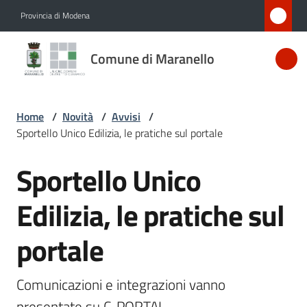
Vai al contenuto
Vai alla navigazione
Vai al footer
Provincia di Modena
Comune
Comune di Maranello
di
Maranello
Home
/
Novità
/
Avvisi
/
Sportello Unico Edilizia, le pratiche sul portale
Amministrazione
Sportello Unico
Salta al contenuto
Novità
Menu selezionato
Edilizia, le pratiche sul
Servizi
portale
Vivere
Maranello
Comunicazioni e integrazioni vanno 
presentate su C-PORTAL