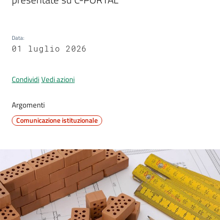
Data
:
Segnalazioni
01 luglio 2026
M
a
Condividi
Vedi azioni
r
a
Argomenti
n
Comunicazione istituzionale
e
l
l
o
T
u
r
i
s