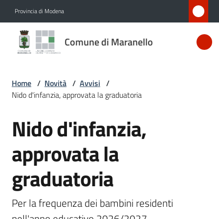
Vai al contenuto
Vai alla navigazione
Vai al footer
Provincia di Modena
Comune
Comune di Maranello
di
Maranello
Home
/
Novità
/
Avvisi
/
Nido d'infanzia, approvata la graduatoria
Amministrazione
Nido d'infanzia,
Salta al contenuto
Novità
Menu selezionato
approvata la
Servizi
graduatoria
Vivere
Maranello
Per la frequenza dei bambini residenti 
nell'anno educativo 2026/2027