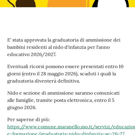
m
o
Tutti
Contenuto
gli
E' stata approvata la graduatoria di ammissione dei
argomenti...
bambini residenti al nido d'infanzia per l'anno
educativo 2026/2027.
Eventuali ricorsi possono essere presentati entro 10
Seguici
giorni (entro il 28 maggio 2026), scaduti i quali la
su
graduatoria diventerà definitiva.
Nido e sezione di ammissione saranno comunicati
alle famiglie, tramite posta elettronica, entro il 5
giugno 2026.
Per saperne di più:
https://www.comune.maranello.mo.it/servizi/educazio
e-formazione/graduatoria-nido-dinfanzia-ae-26-27