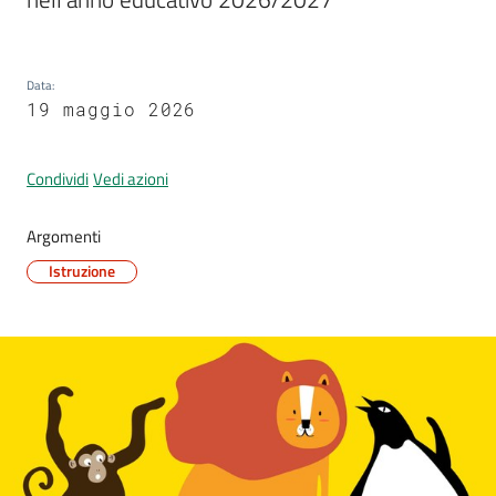
Data
:
Segnalazioni
19 maggio 2026
M
a
Condividi
Vedi azioni
r
a
Argomenti
n
Istruzione
e
l
l
o
T
u
r
i
s