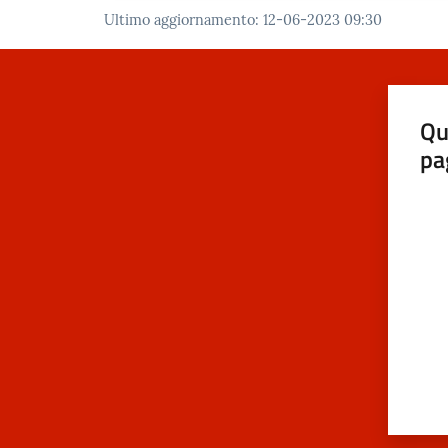
Ultimo aggiornamento
:
12-06-2023 09:30
Qu
pa
Valut