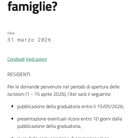
famiglie?
Segnalazioni
Data
:
31 marzo 2026
M
a
r
Condividi
Vedi azioni
a
n
RESIDENTI
e
l
Per le domande pervenute nel periodo di apertura delle
l
iscrizioni (1 - 15 aprile 2026), l’iter sarà il seguente:
o
pubblicazione della graduatoria entro il 15/05/2026;
T
u
presentazione eventuali ricorsi entro 10 giorni dalla
r
pubblicazione della graduatoria;
i
s