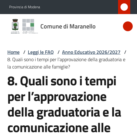
Vai al contenuto
Vai alla navigazione
Vai al footer
Provincia di Modena
Comune
Comune di Maranello
di
Maranello
Home
/
Leggi le FAQ
/
Anno Educativo 2026/2027
/
8. Quali sono i tempi per l’approvazione della graduatoria e
Amministrazione
la comunicazione alle famiglie?
8. Quali sono i tempi
Salta al contenuto
Novità
per l’approvazione
Servizi
della graduatoria e la
Vivere
comunicazione alle
Maranello