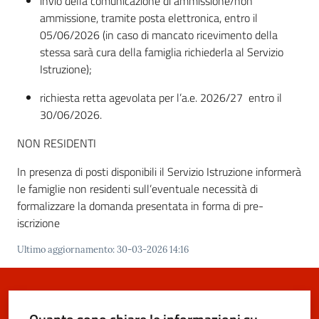
invio della comunicazione di ammissione/non
m
ammissione, tramite posta elettronica, entro il
o
05/06/2026 (in caso di mancato ricevimento della
stessa sarà cura della famiglia richiederla al Servizio
Istruzione);
Tutti
gli
richiesta retta agevolata per l’a.e. 2026/27 entro il
argomenti...
30/06/2026.
NON RESIDENTI
Seguici
In presenza di posti disponibili il Servizio Istruzione informerà
su
le famiglie non residenti sull’eventuale necessità di
formalizzare la domanda presentata in forma di pre-
iscrizione
Ultimo aggiornamento
:
30-03-2026 14:16