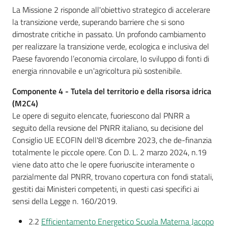
La Missione 2 risponde all'obiettivo strategico di accelerare
la transizione verde, superando barriere che si sono
dimostrate critiche in passato. Un profondo cambiamento
Segnalazioni
per realizzare la transizione verde, ecologica e inclusiva del
Paese favorendo l’economia circolare, lo sviluppo di fonti di
M
energia rinnovabile e un'agricoltura più sostenibile.
a
Componente 4 - Tutela del territorio e della risorsa idrica
r
(M2C4)
a
Le opere di seguito elencate, fuoriescono dal PNRR a
n
seguito della revsione del PNRR italiano, su decisione del
e
Consiglio UE ECOFIN dell'8 dicembre 2023, che de-finanzia
l
totalmente le piccole opere. Con D. L. 2 marzo 2024, n.19
l
viene dato atto che le opere fuoriuscite interamente o
o
parzialmente dal PNRR, trovano copertura con fondi statali,
T
gestiti dai Ministeri competenti, in questi casi specifici ai
u
sensi della Legge n. 160/2019.
r
i
2.2
Efficientamento Energetico Scuola Materna Jacopo
s