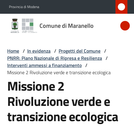
Vai al contenuto
Vai alla navigazione
Vai al footer
Provincia di Modena
Comune
Comune di Maranello
di
Maranello
Home
/
In evidenza
/
Progetti del Comune
/
PNRR: Piano Nazionale di Ripresa e Resilienza
/
Amministrazione
Interventi ammessi a finanziamento
/
Missione 2 Rivoluzione verde e transizione ecologica
Missione 2
Novità
Rivoluzione verde e
Servizi
transizione ecologica
Vivere
Maranello