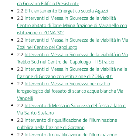
da Gorzano Edificio Presistente
m
2.2
Efficientamento Energetico scuola Agazzi
o
2.2
Interventi di Messa in Sicurezza della viabilità
Centro abitato di Torre Maina frazione di Maranello con
Tutti
istituzione di ZONA 30"
gli
2.2
Interventi di Messa in Sicurezza della viabilità in Via
argomenti...
Zozi nel Centro del Capoluogo
2.2
Interventi di Messa in Sicurezza della viabilità in Via
Trebbo Sud nel Centro del Capoluogo - II Stralcio
2.2
Interventi di Messa in Sicurezza della viabilità nella
Seguici
frazione di Gorzano con istituzione di ZONA 30"
su
2.2
Interventi di Messa in Sicurezza per rischio
idrogeologico del fossato di scarico acque bianche Via
Vandelli
2.2
Intervento di Messa in Sicurezza del fosso a lato di
Via Santo Stefano
2.2
Intervento di riqualificazione dell'illuminazione
pubblica nella frazione di Gorzano
2.2
Intervento di riqualificazione dell'illuminazione