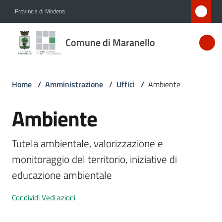
Vai al contenuto
Vai alla navigazione
Vai al footer
Provincia di Modena
Comune
Comune di Maranello
di
Maranello
Home
/
Amministrazione
/
Uffici
/
Ambiente
Amministrazione
Ambiente
Salta al contenuto
Menu selezionato
Novità
Tutela ambientale, valorizzazione e 
monitoraggio del territorio, iniziative di 
Servizi
Menu selezionato
educazione ambientale
Vivere
Condividi
Vedi azioni
Maranello