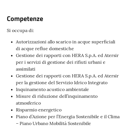
Competenze
Segnalazioni
Si occupa di:
M
Autorizzazioni allo scarico in acque superficiali
a
di acque reflue domestiche
r
Gestione dei rapporti con HERA S.p.A. ed Atersir
a
per i servizi di gestione dei rifiuti urbani e
n
assimilati
e
Gestione dei rapporti con HERA S.p.A. ed Atersir
l
per la gestione del Servizio Idrico Integrato
l
Inquinamento acustico ambientale
o
Misure di riduzione dell’inquinamento
T
atmosferico
u
Risparmio energetico
r
Piano d’Azione per l’Energia Sostenibile e il Clima
i
– Piano Urbano Mobilità Sostenibile
s