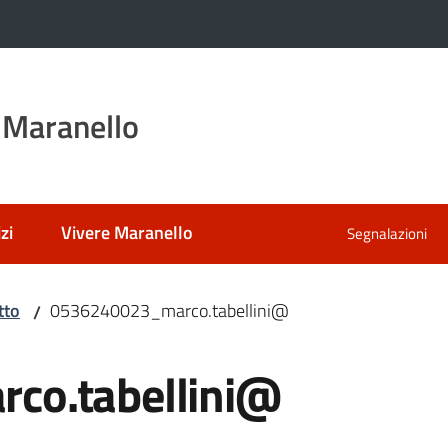
 Maranello
zi
Vivere Maranello
Segnalazioni
tto
0536240023_marco.tabellini@
/
co.tabellini@