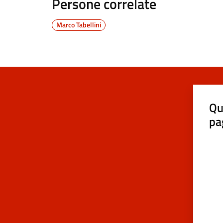
Persone correlate
Marco Tabellini
Qu
pa
Valut