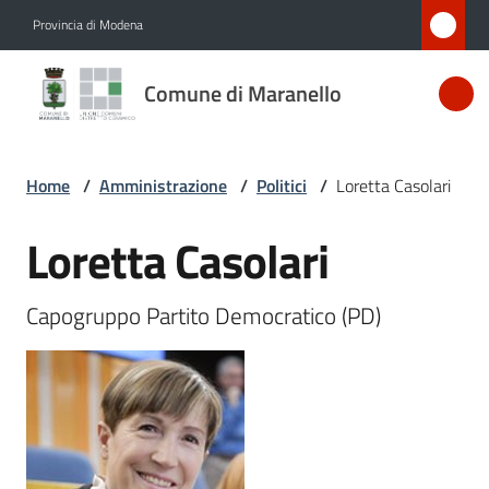
Vai al contenuto
Vai alla navigazione
Vai al footer
Provincia di Modena
Comune
Comune di Maranello
di
Maranello
Home
/
Amministrazione
/
Politici
/
Loretta Casolari
Amministrazione
Loretta Casolari
Salta al contenuto
Menu selezionato
Novità
Capogruppo Partito Democratico (PD)
Servizi
Vivere
Maranello