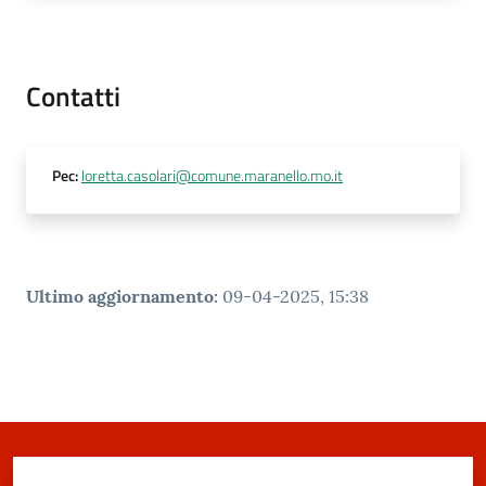
m
o
Contatti
Tutti
gli
argomenti...
Pec
:
loretta.casolari@comune.maranello.mo.it
Seguici
su
Ultimo aggiornamento
:
09-04-2025, 15:38