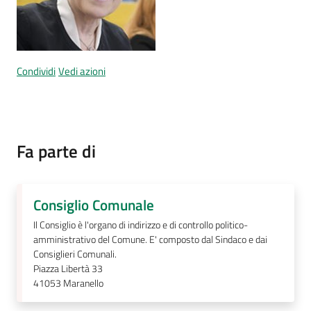
Segnalazioni
Condividi
Vedi azioni
M
a
r
a
Fa parte di
n
e
l
Consiglio Comunale
l
Il Consiglio è l'organo di indirizzo e di controllo politico-
o
amministrativo del Comune. E' composto dal Sindaco e dai
T
Consiglieri Comunali.
u
Piazza Libertà 33
r
41053
Maranello
i
s