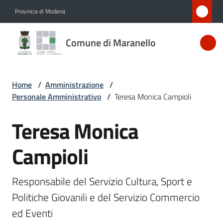
Vai al contenuto
Vai alla navigazione
Vai al footer
Provincia di Modena
Comune
Comune di Maranello
di
Maranello
Home
/
Amministrazione
/
Personale Amministrativo
/
Teresa Monica Campioli
Amministrazione
Menu selezionato
Teresa Monica
Salta al contenuto
Novità
Campioli
Servizi
Responsabile del Servizio Cultura, Sport e 
Vivere
Politiche Giovanili e del Servizio Commercio 
Maranello
ed Eventi