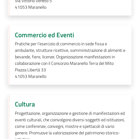
Via Vittorio Veneto 5
m
41053
Maranello
o
Tutti
Commercio ed Eventi
gli
Pratiche per l'esercizio di commercio in sede fissa e
argomenti...
ambulante, strutture ricettive, somministrazione di alimenti e
bevande, fiere, licenze. Organizzazione manifestazioni in
collaborazione con il Consorzio Maranello Terra del Mito
Piazza Libertà 33
Seguici
41053
Maranello
su
Cultura
Progettazione, organizzazione e gestione di manifestazioni ed
eventi culturali, che coinvolgono diversi soggetti ed istituzioni,
come conferenze, convegni, mostre e spettacoli di vario
genere. Promuove la valorizzazione del patrimonio storico-