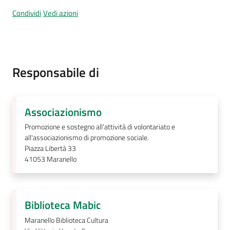
Condividi
Vedi azioni
Segnalazioni
Responsabile di
M
a
r
a
Associazionismo
n
Promozione e sostegno all'attività di volontariato e
e
all'associazionismo di promozione sociale.
l
Piazza Libertà 33
l
41053
Maranello
o
T
u
Biblioteca Mabic
r
i
Maranello Biblioteca Cultura
s