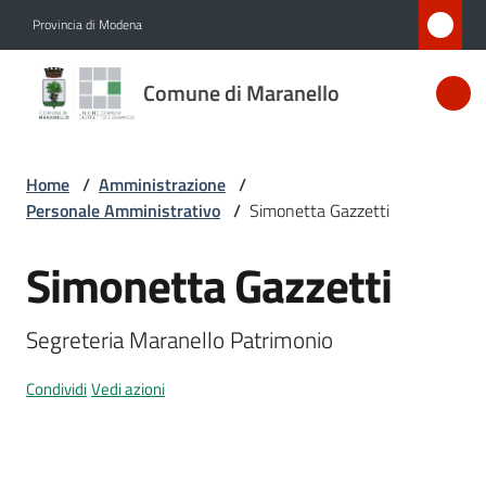
Vai al contenuto
Vai alla navigazione
Vai al footer
Provincia di Modena
Comune
Comune di Maranello
di
Maranello
Home
/
Amministrazione
/
Personale Amministrativo
/
Simonetta Gazzetti
Amministrazione
Menu selezionato
Simonetta Gazzetti
Salta al contenuto
Novità
Segreteria Maranello Patrimonio
Servizi
Condividi
Vedi azioni
Vivere
Maranello