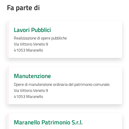
Fa parte di
Segnalazioni
Lavori Pubblici
Realizzazione di opere pubbliche
M
Via Vittorio Veneto 9
a
41053
Maranello
r
a
n
e
Manutenzione
l
Opere di manutenzione ordinaria del patrimonio comunale.
l
Via Vittorio Veneto 9
o
41053
Maranello
T
u
r
Maranello Patrimonio S.r.l.
i
s