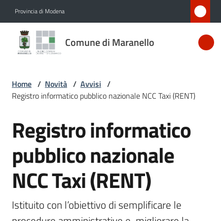
Vai al contenuto
Vai alla navigazione
Vai al footer
Provincia di Modena
Comune
Comune di Maranello
di
Maranello
Home
/
Novità
/
Avvisi
/
Registro informatico pubblico nazionale NCC Taxi (RENT)
Amministrazione
Registro informatico
Salta al contenuto
Novità
Menu selezionato
pubblico nazionale
Servizi
NCC Taxi (RENT)
Vivere
Maranello
Istituito con l’obiettivo di semplificare le 
procedure amministrative e  migliorare la 