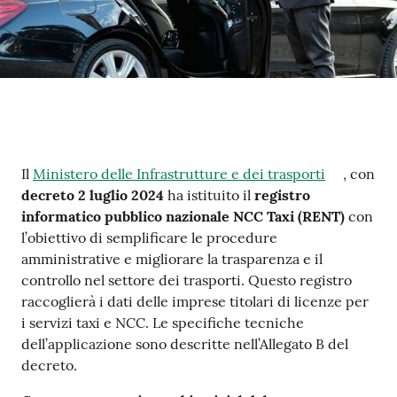
m
o
Tutti
gli
argomenti...
Contenuto
Il
Ministero delle Infrastrutture e dei trasporti
, con
decreto 2 luglio 2024
ha istituito il
registro
Seguici
informatico pubblico nazionale NCC Taxi (RENT)
con
su
l’obiettivo di semplificare le procedure
amministrative e migliorare la trasparenza e il
controllo nel settore dei trasporti. Questo registro
raccoglierà i dati delle imprese titolari di licenze per
i servizi taxi e NCC. Le specifiche tecniche
dell’applicazione sono descritte nell’Allegato B del
decreto.