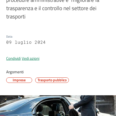
trasparenza e il controllo nel settore dei 
trasporti
Segnalazioni
M
Data
:
a
09 luglio 2024
r
a
Condividi
Vedi azioni
n
e
Argomenti
l
l
Imprese
Trasporto pubblico
o
T
u
r
i
s