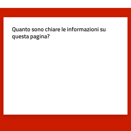
Segnalazioni
Quanto sono chiare le informazioni su
questa pagina?
M
Valuta da 1 a 5 stelle
a
r
a
n
e
l
l
o
T
u